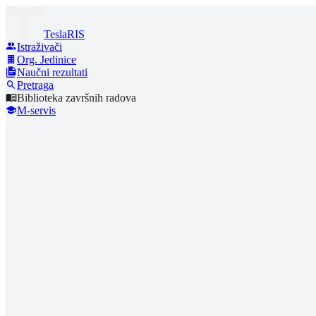
TeslaRIS
Istraživači
Org. Jedinice
Naučni rezultati
Pretraga
Biblioteka završnih radova
M-servis